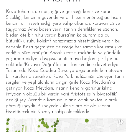
Koza tohumu, umudu, ışığı ve geleceği korur ve korur.
Sıcaklığı, kendinizi güvende ve ait hissetmenizi sağlar. İnsan
kendini ait hissetmediği yere sahip çıkamaz, koruyamaz ve
taşıyamaz. Ama bazen yerin, tarihin derinliklerine uzanan,
bizden öte bir ruhu vardır. Bursa'nın kalbi, tam da bu
bütünlüklü ruhu kolektif hafızamızda hissettiğimiz yerdir. Bu
nedenle Koza geçmişten geleceğe her zaman korunmuş ve
varlığını sürdürmüştür. Ancak kentsel mekânda ve gündelik
yaşamda aidiyet duygusu unutulmaya başlamıştır. İşte bu
noktada 'Kozaya Doğru' kullanıcıları kendine davet ediyor.
Tasarımda Koza Caddesi Bursa'ya özgü ürünlerle mütevazı
bir karşılama sunarken, Koza Park hafızamızı tazeleyen tarih
sergileri ve yeşil alanların dinginliği ile Koza Meydanı'na
getiriyor. Koza Meydanı, insanın kendini görünür kılma
ihtiyacının olduğu bir yerdir, yani Aristoteles'in 'biyosolitik'
dediği şey, Arendt'in kamusal alanın odak noktası olarak
gördüğü şeydir. Bu sayede kullanıcılara ait olduklarını
hissettirecek bir Koza'ya sahip olacaklardır.